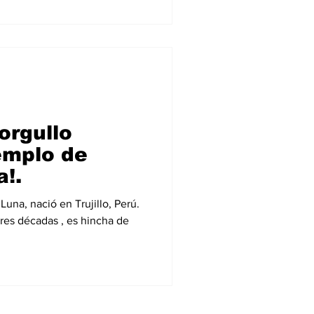
orgullo
emplo de
!.
una, nació en Trujillo, Perú.
tres décadas , es hincha de