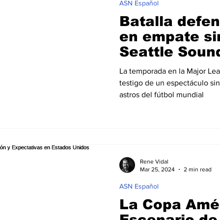
ASN Español
Batalla defe
en empate si
Seattle Soun
Dallas
La temporada en la Major Lea
testigo de un espectáculo si
astros del fútbol mundial
Rene Vidal
Mar 25, 2024
2 min read
ASN Español
La Copa Amér
Escenario de