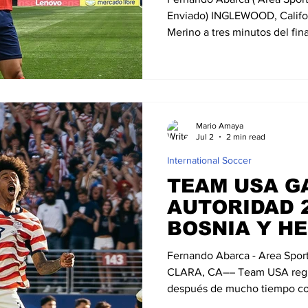
Enviado) INGLEWOOD, Califor
Merino a tres minutos del fina
por 2-1 sobre Bélgica el sába
Ángeles, clasificando a La Ro
Mundial de la FIFA 2026. Esp
encuentro tras superar sus r
octavos de final. La selecció
Mario Amaya
con un triunfo por 1-0, mient
Jul 2
2 min read
International Soccer
TEAM USA G
AUTORIDAD 2
BOSNIA Y H
Fernando Abarca - Area Spo
CLARA, CA–– Team USA regre
después de mucho tiempo con
el sueño mundialista ante un