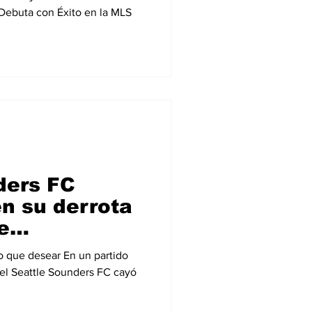
Debuta con Éxito en la MLS
ders FC
n su derrota
e
 Falta de
o que desear En un partido
 Desempeño
el Seattle Sounders FC cayó