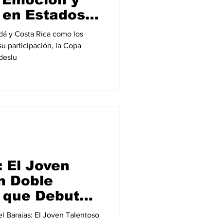
 en Estados
dá y Costa Rica como los
u participación, la Copa
deslu
: El Joven
n Doble
 que Debuta
 la MLS
l Barajas: El Joven Talentoso