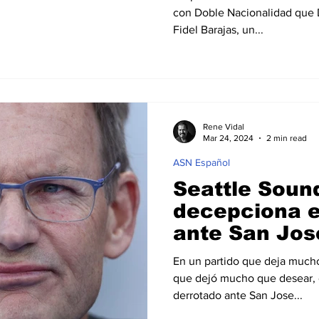
con Doble Nacionalidad que 
Fidel Barajas, un...
Rene Vidal
Mar 24, 2024
2 min read
ASN Español
Seattle Soun
decepciona e
ante San Jos
Earthquakes:
En un partido que deja much
Identidad y
que dejó mucho que desear, 
Preocupante
derrotado ante San Jose...