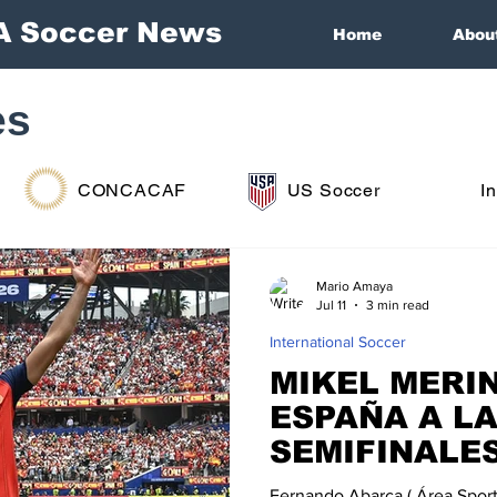
A Soccer News
Home
Abou
es
CONCACAF
US Soccer
I
Mario Amaya
Jul 11
3 min read
International Soccer
MIKEL MERIN
ESPAÑA A L
SEMIFINALE
MUNDIAL 20
Fernando Abarca ( Área Spor