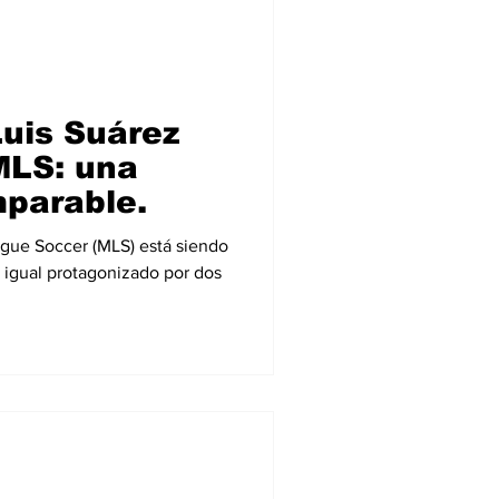
Luis Suárez
 MLS: una
parable.
gue Soccer (MLS) está siendo
n igual protagonizado por dos