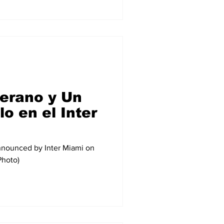
Estados Unidos dirá presente
esde un principio, se vio
o, proponiendo poco, pero
rimero vino de un saque de
ste. Bosnia jugó má
erano y Un
o en el Inter
nnounced by Inter Miami on
Photo)