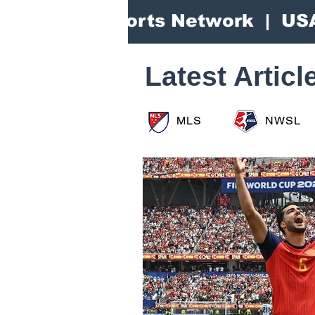
Area Sports Network | US
Latest Articl
MLS
NWSL