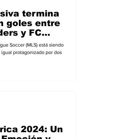
nsiva termina
n goles entre
ders y FC
gue Soccer (MLS) está siendo
n igual protagonizado por dos
ica 2024: Un
 Emoción y