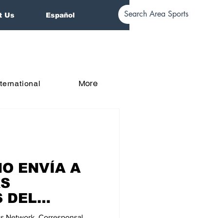
t Us
Español
More
nternational
O ENVÍA A
AS
S DEL
26
ts Network, Corresponsal