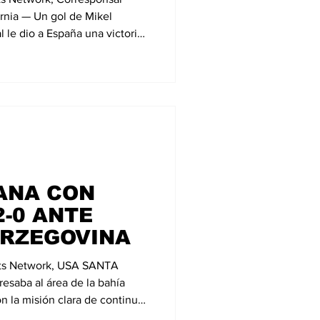
nia — Un gol de Mikel
l le dio a España una victoria
do en el Estadio de Los
ja a las semifinales de la Copa
aña y Bélgica llegaban al
espectivos compromisos de
n española eliminó a Portugal
ras que
ANA CON
-0 ANTE
ERZEGOVINA
rts Network, USA SANTA
saba al área de la bahía
 la misión clara de continuar
a selección de Bosnia que