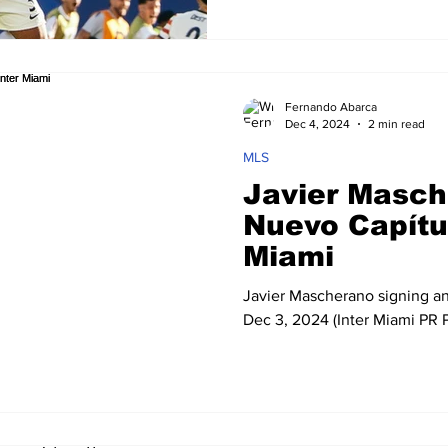
sabía que podía hacer daño. 
en octavos de final. Bosnia, d
como un rival bastante pasiv
dando pequeños avisos… El p
Fernando Abarca
corner, en el cual pegó el po
Dec 4, 2024
2 min read
MLS
Javier Masch
Nuevo Capítul
Miami
Javier Mascherano signing a
Dec 3, 2024 (Inter Miami PR 